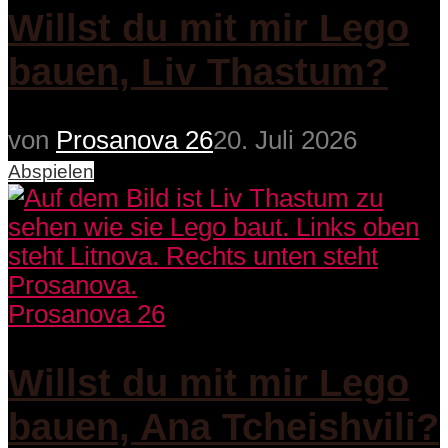
Willst du mit mir Lego
bauen, Liv Thastum?
von
Prosanova 26
20. Juli 2026
Abspielen
Prosanova 26
Willst du mit mir Lego
bauen, Ana Tcheishvili?