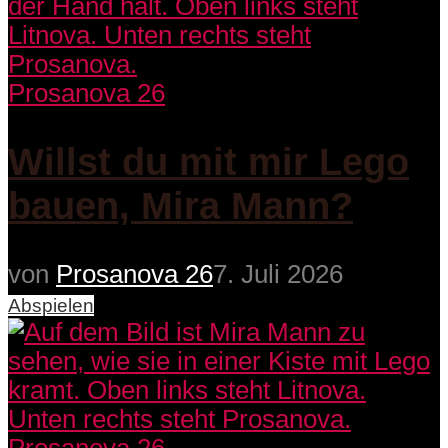
Prosanova 26
Willst du mit mir Lego
bauen, Mira Mann?
von
Prosanova 26
7. Juli 2026
Abspielen