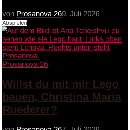
von
Prosanova 26
9. Juli 2026
Abspielen
Prosanova 26
Willst du mit mir Lego
bauen, Christina Maria
Ruederer?
von
Prosanova 26
7. Juli 2026