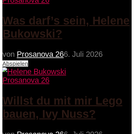
Prosanova 26
Was darf’s sein, Helene
Bukowski?
von
Prosanova 26
6. Juli 2026
Abspielen
Prosanova 26
Willst du mit mir Lego
bauen, Ivy Nuss?