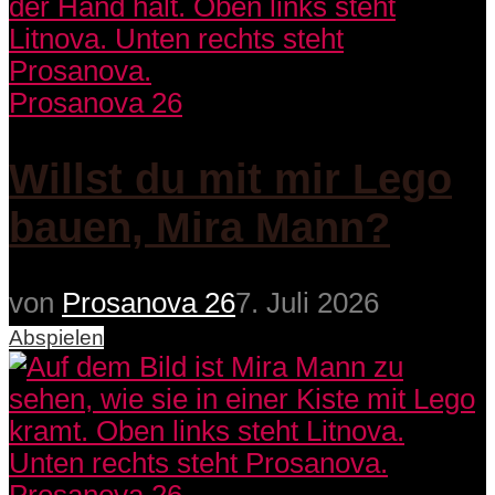
Prosanova 26
Willst du mit mir Lego
bauen, Mira Mann?
von
Prosanova 26
7. Juli 2026
Abspielen