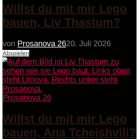
Willst du mit mir Lego
bauen, Liv Thastum?
von
Prosanova 26
20. Juli 2026
Abspielen
Prosanova 26
Willst du mit mir Lego
bauen, Ana Tcheishvili?