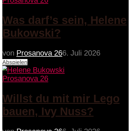
Prosanova 26
Was darf’s sein, Helene
Bukowski?
von
Prosanova 26
6. Juli 2026
Abspielen
Prosanova 26
Willst du mit mir Lego
bauen, Ivy Nuss?