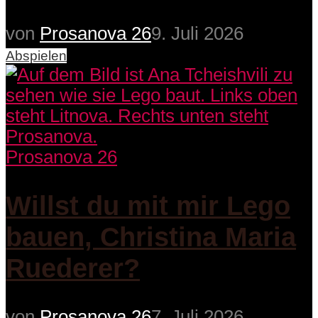
von
Prosanova 26
9. Juli 2026
Abspielen
Prosanova 26
Willst du mit mir Lego
bauen, Christina Maria
Ruederer?
von
Prosanova 26
7. Juli 2026