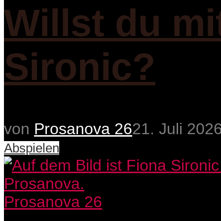
Willst du m
Sironic?
von
Prosanova 26
21. Juli 202
Abspielen
Prosanova 26