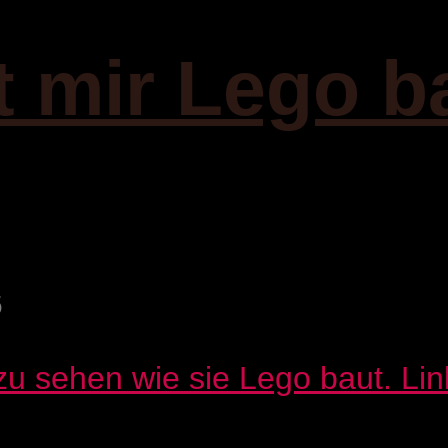
t mir Lego b
6