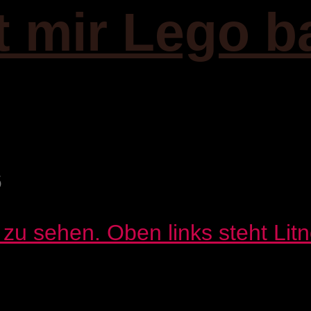
it mir Lego b
6