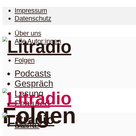
Impressum
Datenschutz
Über uns
Alle Autor:innen
Folgen
Podcasts
Gespräch
Lesung
Featured
Folgen
Suche
Menu