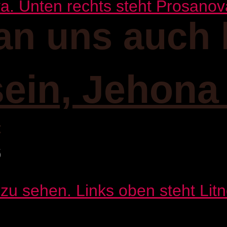
an uns auch 
sein, Jehona
:
6