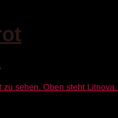
rot
6