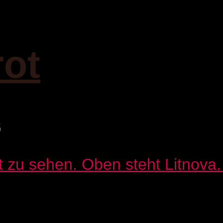
rot
6