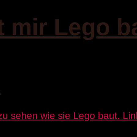
t mir Lego b
6