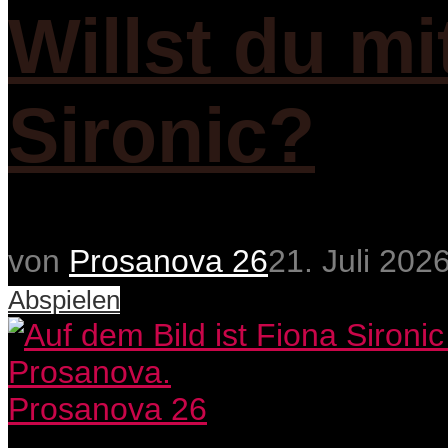
Willst du m
Sironic?
von
Prosanova 26
21. Juli 202
Abspielen
Prosanova 26