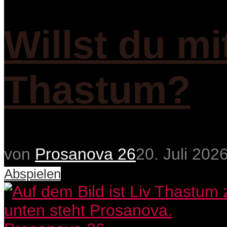
Willst du mi
Thastum?
von
Prosanova 26
20. Juli 202
Abspielen