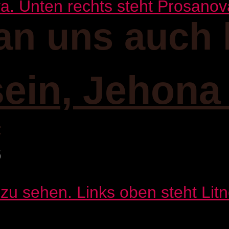
an uns auch 
sein, Jehona
:
6