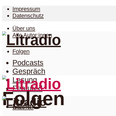
Impressum
Datenschutz
Über uns
Alle Autor:innen
Folgen
Podcasts
Gespräch
Lesung
Featured
Folgen
Suche
Menu