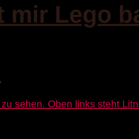
it mir Lego b
6