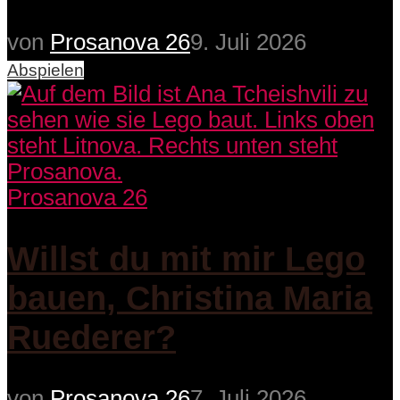
von
Prosanova 26
9. Juli 2026
Abspielen
Prosanova 26
Willst du mit mir Lego
bauen, Christina Maria
Ruederer?
von
Prosanova 26
7. Juli 2026