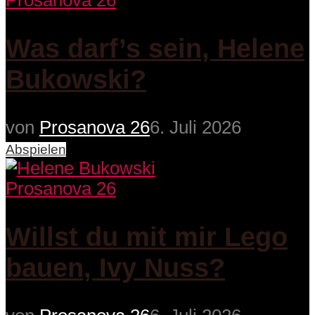
Prosanova 26
Was darf’s sein, Helene
Bukowski?
von
Prosanova 26
6. Juli 2026
Abspielen
Prosanova 26
Willst du mit mir Lego
bauen, Ivy Nuss?