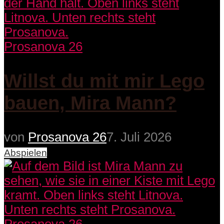
Prosanova 26
Willst du mit mir Lego
bauen, Mira Mann?
von
Prosanova 26
7. Juli 2026
Abspielen