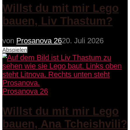
Willst du mit mir Lego
bauen, Liv Thastum?
von
Prosanova 26
20. Juli 2026
Abspielen
Prosanova 26
Willst du mit mir Lego
bauen, Ana Tcheishvili?