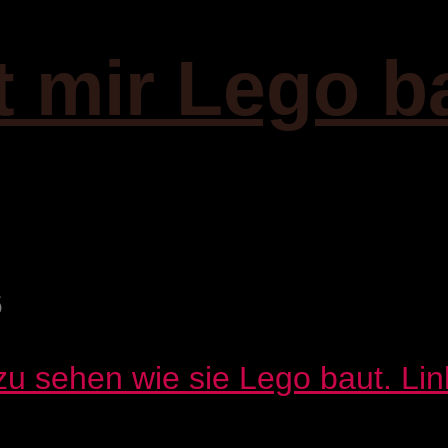
t mir Lego b
6