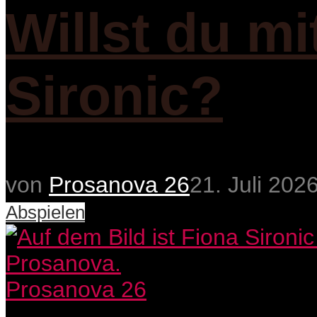
Willst du m
Sironic?
von
Prosanova 26
21. Juli 202
Abspielen
Prosanova 26