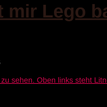
it mir Lego b
6