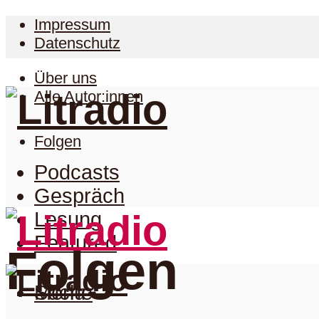
Impressum
Datenschutz
Über uns
Alle Autor:innen
Folgen
Podcasts
Gespräch
Lesung
Featured
Folgen
Suche
Menu