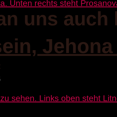
an uns auch 
sein, Jehona
:
6