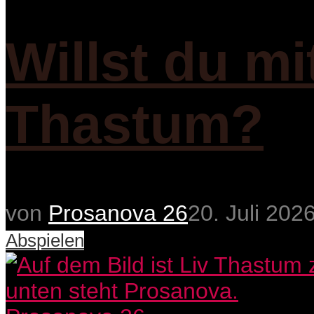
Willst du mi
Thastum?
von
Prosanova 26
20. Juli 202
Abspielen