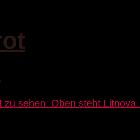
rot
6