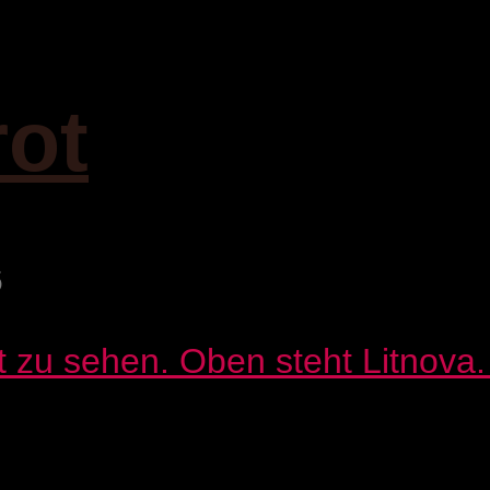
rot
6