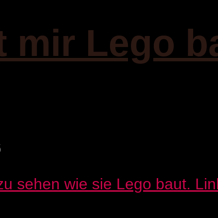
t mir Lego b
6