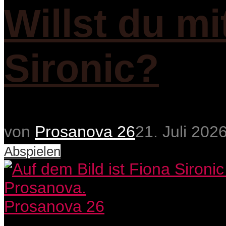
Willst du m
Sironic?
von
Prosanova 26
21. Juli 202
Abspielen
Prosanova 26