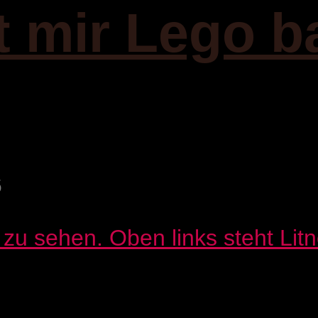
it mir Lego b
6