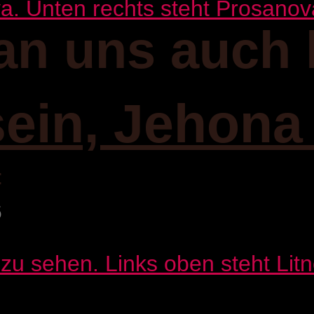
an uns auch 
sein, Jehona
:
6