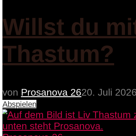
Willst du mi
Thastum?
von
Prosanova 26
20. Juli 202
Abspielen