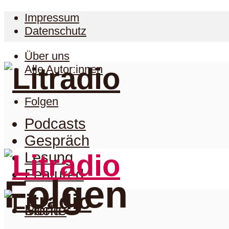
Impressum
Datenschutz
Über uns
Alle Autor:innen
Folgen
Podcasts
Gespräch
Lesung
Featured
Folgen
Suche
Menu