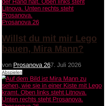
Prosanova 26
Willst du mit mir Lego
bauen, Mira Mann?
von
Prosanova 26
7. Juli 2026
Abspielen