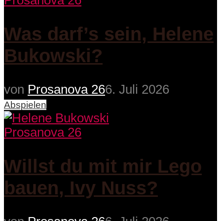
Prosanova 26
Was darf’s sein, Helene
Bukowski?
von
Prosanova 26
6. Juli 2026
Abspielen
Prosanova 26
Willst du mit mir Lego
bauen, Ivy Nuss?