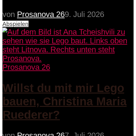
von
Prosanova 26
9. Juli 2026
Abspielen
Prosanova 26
Willst du mit mir Lego
bauen, Christina Maria
Ruederer?
von
Prosanova 26
7. Juli 2026