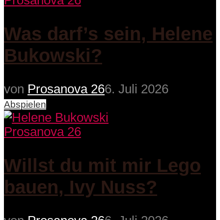
Prosanova 26
Was darf’s sein, Helene
Bukowski?
von
Prosanova 26
6. Juli 2026
Abspielen
Prosanova 26
Willst du mit mir Lego
bauen, Ivy Nuss?