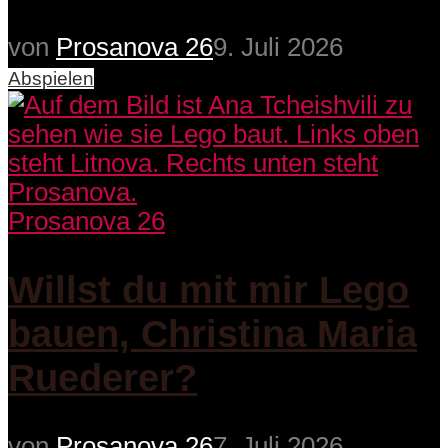
von
Prosanova 26
9. Juli 2026
Abspielen
Prosanova 26
Willst du mit mir Lego
bauen, Christina Maria
Ruederer?
von
Prosanova 26
7. Juli 2026