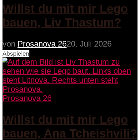
Willst du mit mir Lego
bauen, Liv Thastum?
von
Prosanova 26
20. Juli 2026
Abspielen
Prosanova 26
Willst du mit mir Lego
bauen, Ana Tcheishvili?