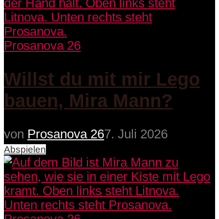
Prosanova 26
Willst du mit mir Lego
bauen, Mira Mann?
von
Prosanova 26
7. Juli 2026
Abspielen