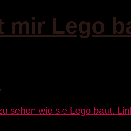
t mir Lego b
6