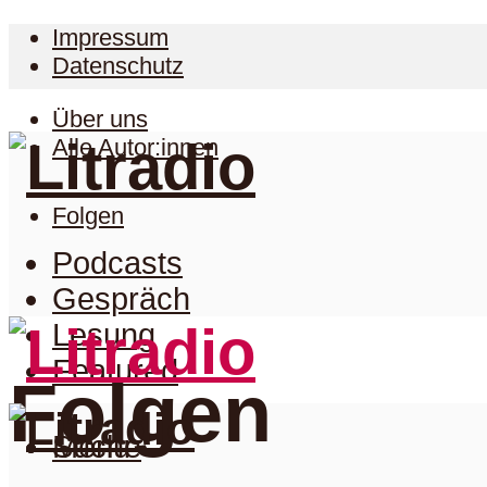
Impressum
Datenschutz
Über uns
Alle Autor:innen
Folgen
Podcasts
Gespräch
Lesung
Featured
Folgen
Suche
Menu