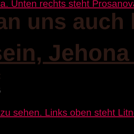
an uns auch 
sein, Jehona
:
6