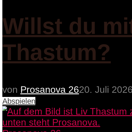
Willst du mi
Thastum?
von
Prosanova 26
20. Juli 202
Abspielen