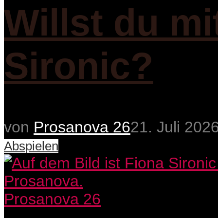
Willst du m
Sironic?
von
Prosanova 26
21. Juli 202
Abspielen
Prosanova 26