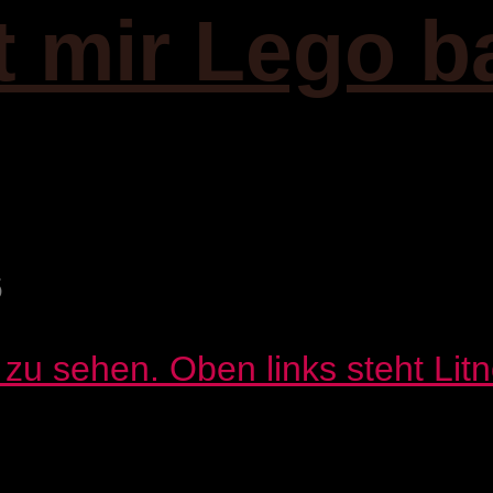
it mir Lego b
6