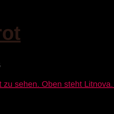
rot
6