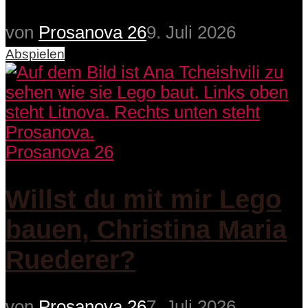
von
Prosanova 26
9. Juli 2026
Abspielen
Prosanova 26
Willst du mit mir Lego
bauen, Christina Maria
Ruederer?
von
Prosanova 26
7. Juli 2026