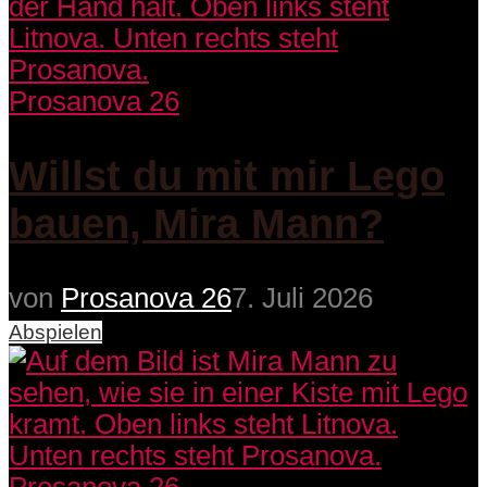
Prosanova 26
Willst du mit mir Lego
bauen, Mira Mann?
von
Prosanova 26
7. Juli 2026
Abspielen