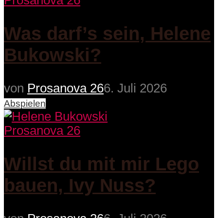
Prosanova 26
Was darf’s sein, Helene
Bukowski?
von
Prosanova 26
6. Juli 2026
Abspielen
Prosanova 26
Willst du mit mir Lego
bauen, Ivy Nuss?