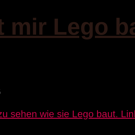
t mir Lego b
6