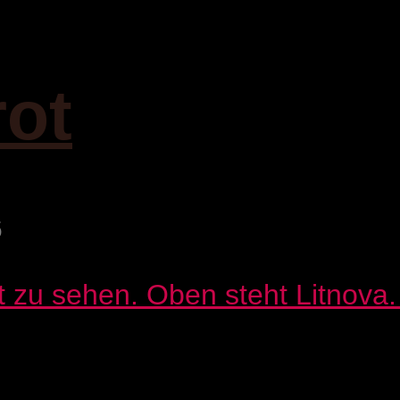
rot
6