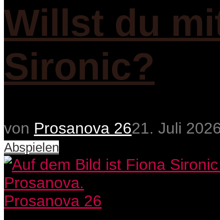
Willst du m
Sironic?
von
Prosanova 26
21. Juli 202
Abspielen
Prosanova 26