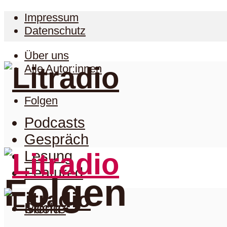
Impressum
Datenschutz
Über uns
Alle Autor:innen
Folgen
Podcasts
Gespräch
Lesung
Featured
Folgen
Suche
Menu