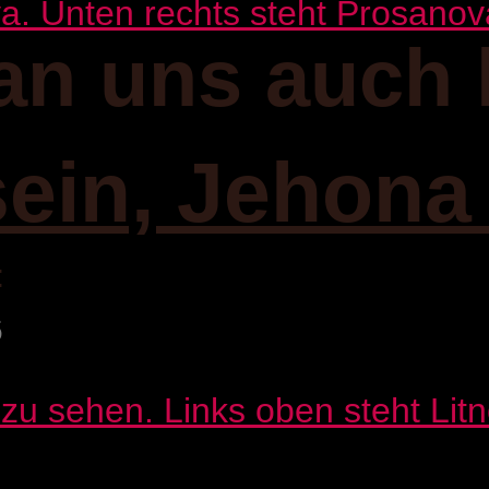
an uns auch 
sein, Jehona
:
6