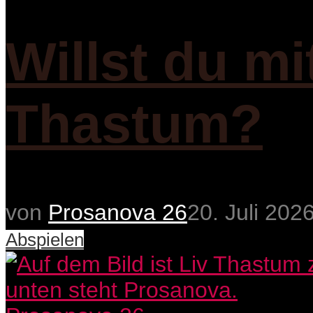
Willst du mi
Thastum?
von
Prosanova 26
20. Juli 202
Abspielen