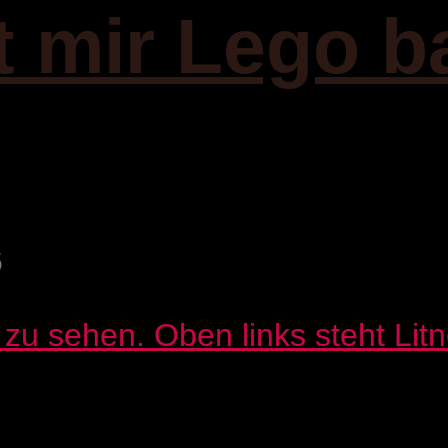
it mir Lego b
6