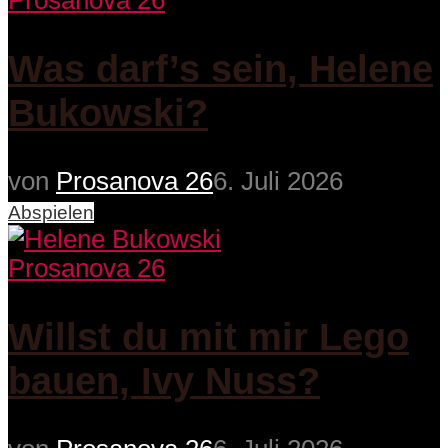
Prosanova 26
Was darf’s sein, Helene
Bukowski?
von
Prosanova 26
6. Juli 2026
Abspielen
Prosanova 26
Willst du mit mir Lego
bauen, Ivy Nuss?