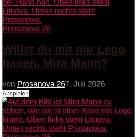
Prosanova 26
Willst du mit mir Lego
bauen, Mira Mann?
von
Prosanova 26
7. Juli 2026
Abspielen