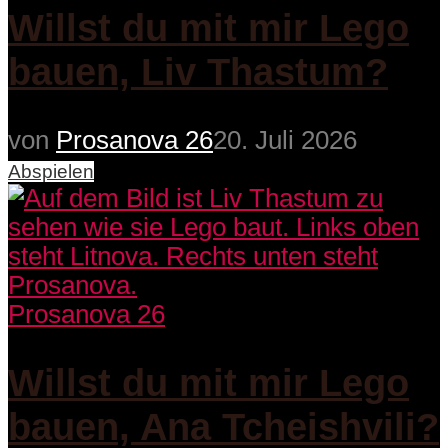
Willst du mit mir Lego
bauen, Liv Thastum?
von
Prosanova 26
20. Juli 2026
Abspielen
Prosanova 26
Willst du mit mir Lego
bauen, Ana Tcheishvili?