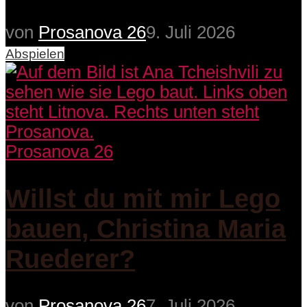
von
Prosanova 26
9. Juli 2026
Abspielen
Prosanova 26
Willst du mit mir Lego
bauen, Christina Maria
Ruederer?
von
Prosanova 26
7. Juli 2026