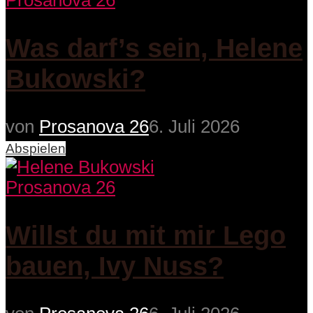
Prosanova 26
Was darf’s sein, Helene
Bukowski?
von
Prosanova 26
6. Juli 2026
Abspielen
Prosanova 26
Willst du mit mir Lego
bauen, Ivy Nuss?