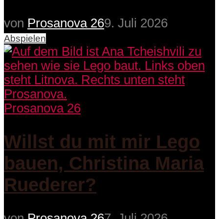
von
Prosanova 26
9. Juli 2026
Abspielen
Prosanova 26
Willst du mit mir Lego
bauen, Christina Maria
Ruederer?
von
Prosanova 26
7. Juli 2026