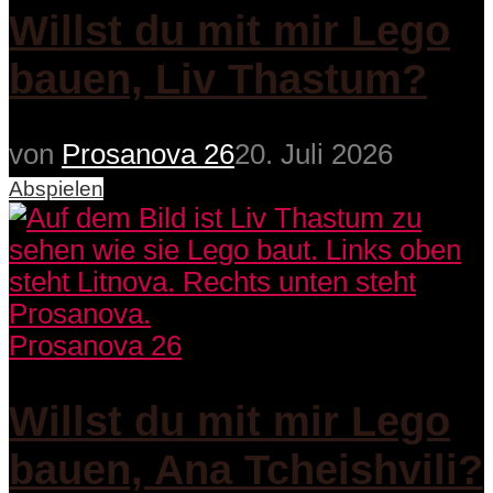
Willst du mit mir Lego
bauen, Liv Thastum?
von
Prosanova 26
20. Juli 2026
Abspielen
Prosanova 26
Willst du mit mir Lego
bauen, Ana Tcheishvili?