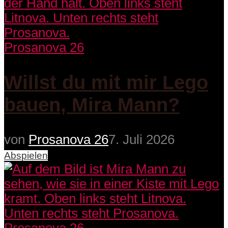
Prosanova 26
Willst du mit mir Lego
bauen, Mira Mann?
von
Prosanova 26
7. Juli 2026
Abspielen