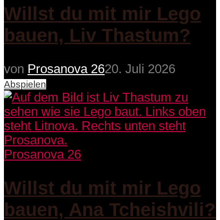
Willst du mit mir Lego
bauen, Liv Thastum?
von
Prosanova 26
20. Juli 2026
Abspielen
Prosanova 26
Willst du mit mir Lego
bauen, Ana Tcheishvili?