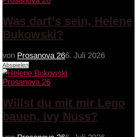
Prosanova 26
Was darf’s sein, Helene
Bukowski?
von
Prosanova 26
6. Juli 2026
Abspielen
Prosanova 26
Willst du mit mir Lego
bauen, Ivy Nuss?