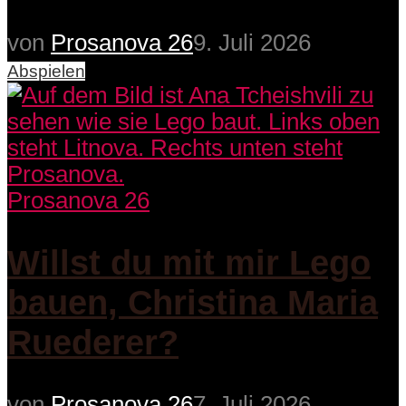
von
Prosanova 26
9. Juli 2026
Abspielen
Prosanova 26
Willst du mit mir Lego
bauen, Christina Maria
Ruederer?
von
Prosanova 26
7. Juli 2026