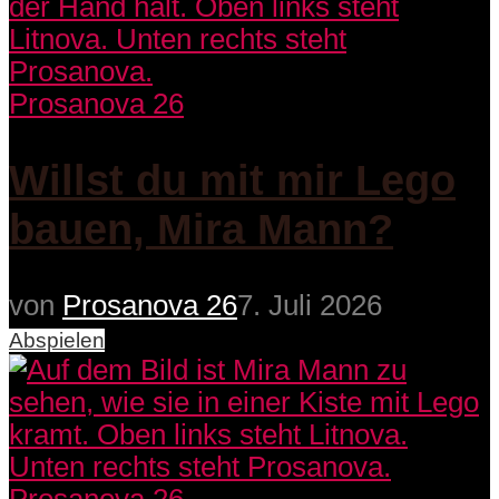
Prosanova 26
Willst du mit mir Lego
bauen, Mira Mann?
von
Prosanova 26
7. Juli 2026
Abspielen