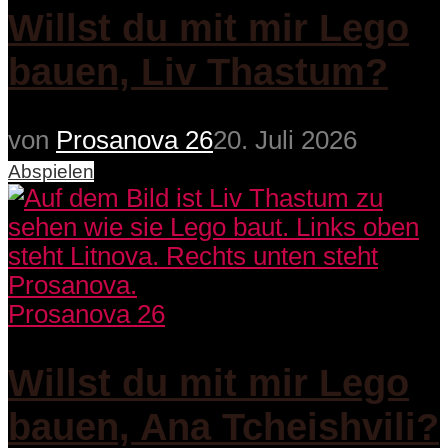
Willst du mit mir Lego
bauen, Liv Thastum?
von
Prosanova 26
20. Juli 2026
Abspielen
Prosanova 26
Willst du mit mir Lego
bauen, Ana Tcheishvili?