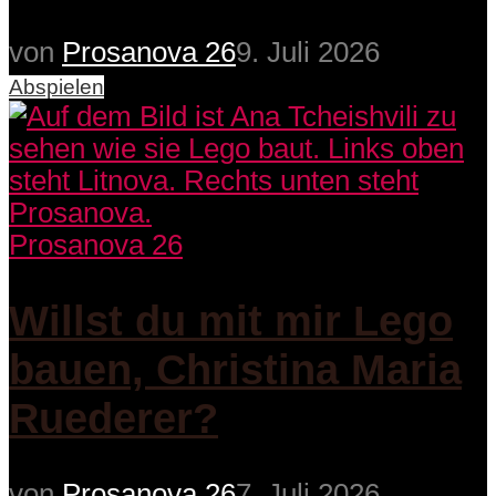
von
Prosanova 26
9. Juli 2026
Abspielen
Prosanova 26
Willst du mit mir Lego
bauen, Christina Maria
Ruederer?
von
Prosanova 26
7. Juli 2026