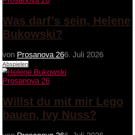
Prosanova 26
Was darf’s sein, Helene
Bukowski?
von
Prosanova 26
6. Juli 2026
Abspielen
Prosanova 26
Willst du mit mir Lego
bauen, Ivy Nuss?