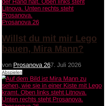
Prosanova 26
Willst du mit mir Lego
bauen, Mira Mann?
von
Prosanova 26
7. Juli 2026
Abspielen