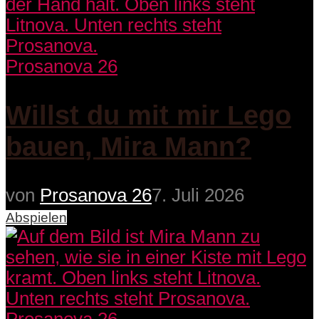
Prosanova 26
Willst du mit mir Lego
bauen, Mira Mann?
von
Prosanova 26
7. Juli 2026
Abspielen