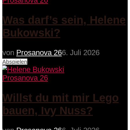
Prosanova 26
Was darf’s sein, Helene
Bukowski?
von
Prosanova 26
6. Juli 2026
Abspielen
Prosanova 26
Willst du mit mir Lego
bauen, Ivy Nuss?