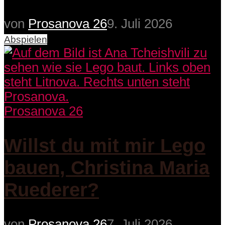
von
Prosanova 26
9. Juli 2026
Abspielen
Prosanova 26
Willst du mit mir Lego
bauen, Christina Maria
Ruederer?
von
Prosanova 26
7. Juli 2026