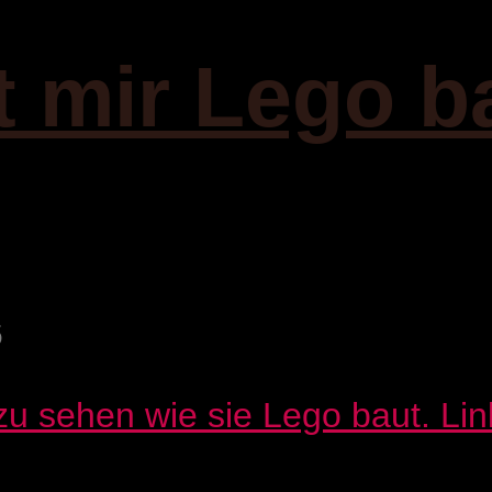
t mir Lego b
6