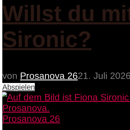
Willst du m
Sironic?
von
Prosanova 26
21. Juli 202
Abspielen
Prosanova 26