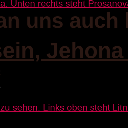
an uns auch 
sein, Jehona
:
6