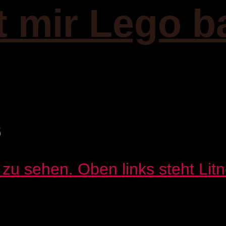
it mir Lego b
6