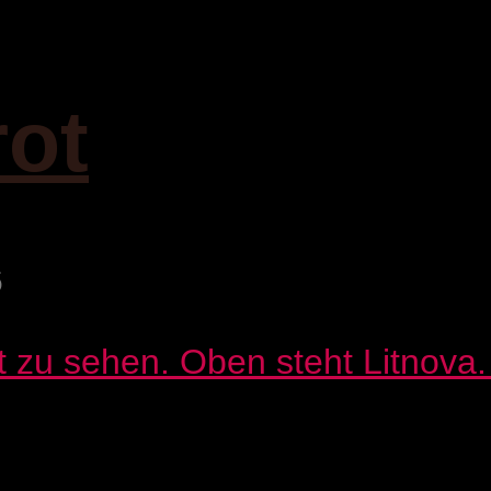
rot
6