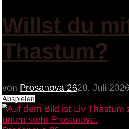
Willst du mi
Thastum?
von
Prosanova 26
20. Juli 202
Abspielen