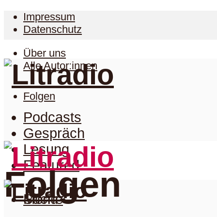
Impressum
Datenschutz
Über uns
Alle Autor:innen
Folgen
Podcasts
Gespräch
Lesung
Featured
Folgen
Suche
Menu