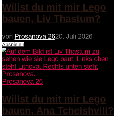
Willst du mit mir Lego
bauen, Liv Thastum?
von
Prosanova 26
20. Juli 2026
Abspielen
Prosanova 26
Willst du mit mir Lego
bauen, Ana Tcheishvili?