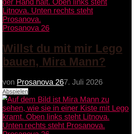
Prosanova 26
Willst du mit mir Lego
bauen, Mira Mann?
von
Prosanova 26
7. Juli 2026
Abspielen