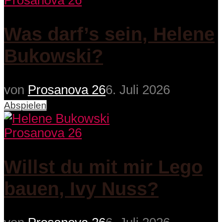
Prosanova 26
Was darf’s sein, Helene
Bukowski?
von
Prosanova 26
6. Juli 2026
Abspielen
Prosanova 26
Willst du mit mir Lego
bauen, Ivy Nuss?