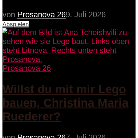
von
Prosanova 26
9. Juli 2026
Abspielen
Prosanova 26
Willst du mit mir Lego
bauen, Christina Maria
Ruederer?
von
Prosanova 26
7. Juli 2026