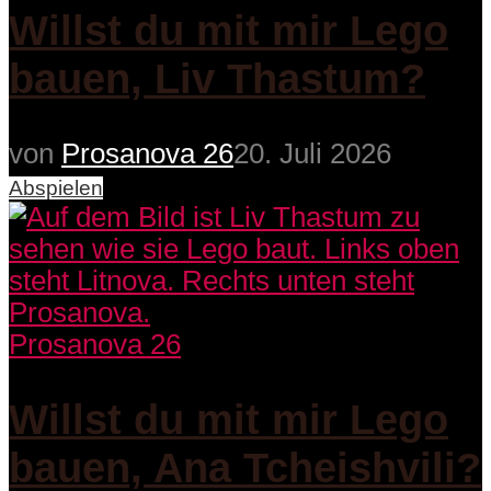
Willst du mit mir Lego
bauen, Liv Thastum?
von
Prosanova 26
20. Juli 2026
Abspielen
Prosanova 26
Willst du mit mir Lego
bauen, Ana Tcheishvili?