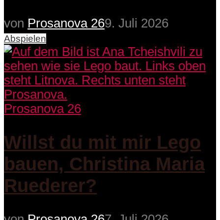
von
Prosanova 26
9. Juli 2026
Abspielen
Prosanova 26
Willst du mit mir Lego
bauen, Christina Maria
Ruederer?
von
Prosanova 26
7. Juli 2026