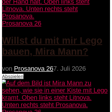
Prosanova 26
Willst du mit mir Lego
bauen, Mira Mann?
von
Prosanova 26
7. Juli 2026
Abspielen