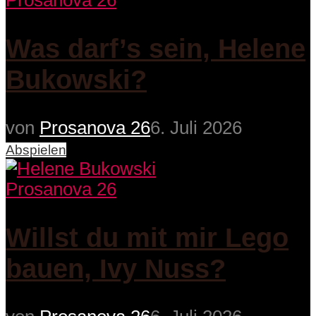
Prosanova 26
Was darf’s sein, Helene
Bukowski?
von
Prosanova 26
6. Juli 2026
Abspielen
Prosanova 26
Willst du mit mir Lego
bauen, Ivy Nuss?