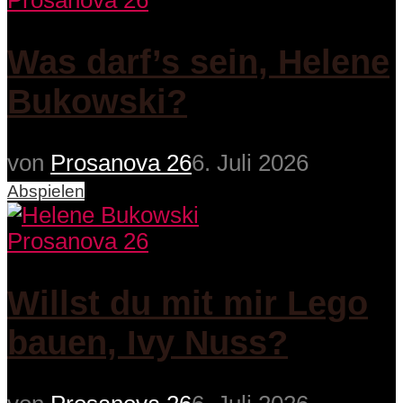
Prosanova 26
Was darf’s sein, Helene
Bukowski?
von
Prosanova 26
6. Juli 2026
Abspielen
Prosanova 26
Willst du mit mir Lego
bauen, Ivy Nuss?