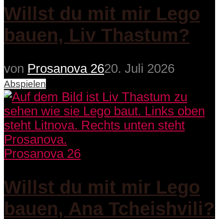
Willst du mit mir Lego
bauen, Liv Thastum?
von
Prosanova 26
20. Juli 2026
Abspielen
Prosanova 26
Willst du mit mir Lego
bauen, Ana Tcheishvili?