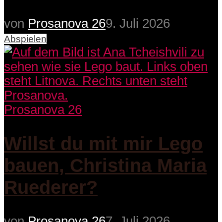
von
Prosanova 26
9. Juli 2026
Abspielen
Prosanova 26
Willst du mit mir Lego
bauen, Christina Maria
Ruederer?
von
Prosanova 26
7. Juli 2026