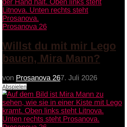
Prosanova 26
Willst du mit mir Lego
bauen, Mira Mann?
von
Prosanova 26
7. Juli 2026
Abspielen