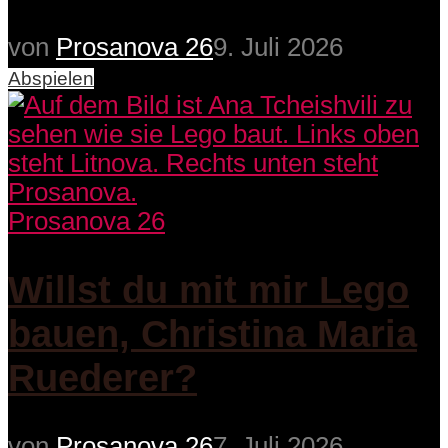
von
Prosanova 26
9. Juli 2026
Abspielen
Prosanova 26
Willst du mit mir Lego
bauen, Christina Maria
Ruederer?
von
Prosanova 26
7. Juli 2026