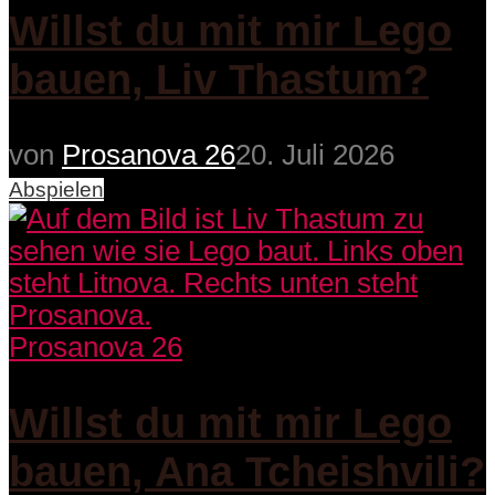
Willst du mit mir Lego
bauen, Liv Thastum?
von
Prosanova 26
20. Juli 2026
Abspielen
Prosanova 26
Willst du mit mir Lego
bauen, Ana Tcheishvili?