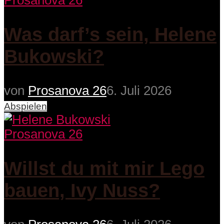
Prosanova 26
Was darf’s sein, Helene
Bukowski?
von
Prosanova 26
6. Juli 2026
Abspielen
Prosanova 26
Willst du mit mir Lego
bauen, Ivy Nuss?