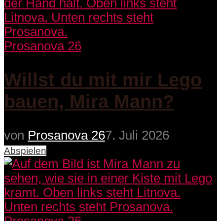
Prosanova 26
Willst du mit mir Lego
bauen, Mira Mann?
von
Prosanova 26
7. Juli 2026
Abspielen