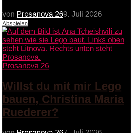
von
Prosanova 26
9. Juli 2026
Abspielen
Prosanova 26
Willst du mit mir Lego
bauen, Christina Maria
Ruederer?
von
Prosanova 26
7. Juli 2026