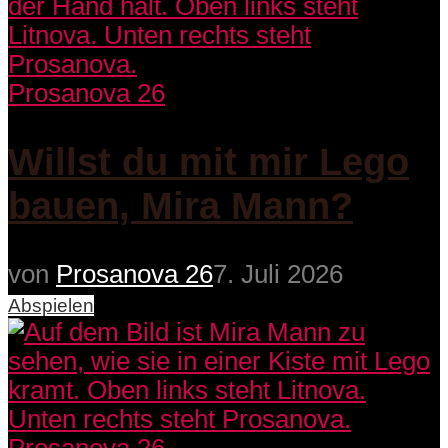
Prosanova 26
Willst du mit mir Lego
bauen, Mira Mann?
von
Prosanova 26
7. Juli 2026
Abspielen