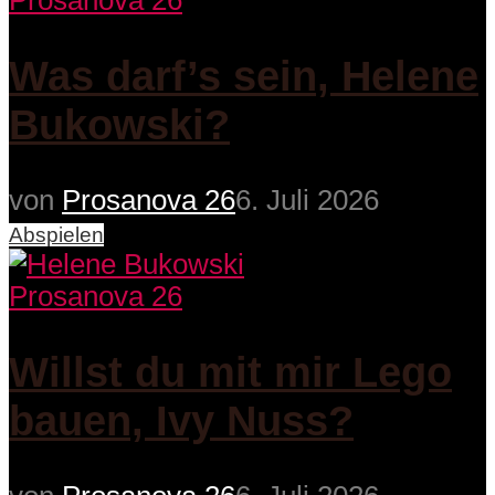
Prosanova 26
Was darf’s sein, Helene
Bukowski?
von
Prosanova 26
6. Juli 2026
Abspielen
Prosanova 26
Willst du mit mir Lego
bauen, Ivy Nuss?