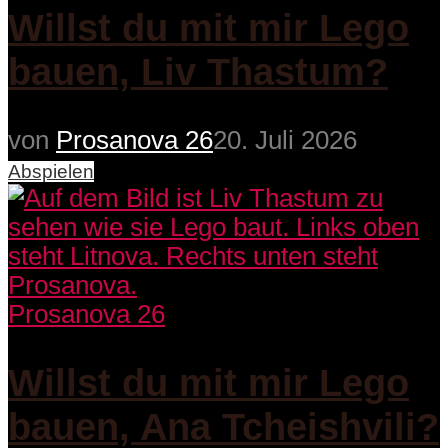
Willst du mit mir Lego
bauen, Liv Thastum?
von
Prosanova 26
20. Juli 2026
Abspielen
Prosanova 26
Willst du mit mir Lego
bauen, Ana Tcheishvili?