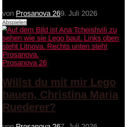
von
Prosanova 26
9. Juli 2026
Abspielen
Prosanova 26
Willst du mit mir Lego
bauen, Christina Maria
Ruederer?
von
Prosanova 26
7. Juli 2026