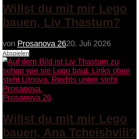
Willst du mit mir Lego
bauen, Liv Thastum?
von
Prosanova 26
20. Juli 2026
Abspielen
Prosanova 26
Willst du mit mir Lego
bauen, Ana Tcheishvili?