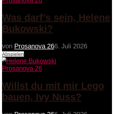
Prosanova 26
Was darf’s sein, Helene
Bukowski?
von
Prosanova 26
6. Juli 2026
Abspielen
Prosanova 26
Willst du mit mir Lego
bauen, Ivy Nuss?