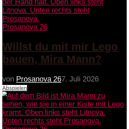
Prosanova 26
Willst du mit mir Lego
bauen, Mira Mann?
von
Prosanova 26
7. Juli 2026
Abspielen