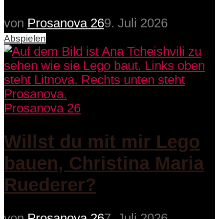
von
Prosanova 26
9. Juli 2026
Abspielen
Prosanova 26
Willst du mit mir Lego
bauen, Christina Maria
Ruederer?
von
Prosanova 26
7. Juli 2026