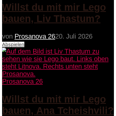
Willst du mit mir Lego
bauen, Liv Thastum?
von
Prosanova 26
20. Juli 2026
Abspielen
Prosanova 26
Willst du mit mir Lego
bauen, Ana Tcheishvili?