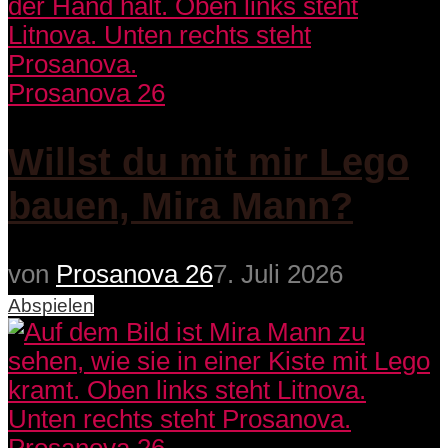
Prosanova 26
Willst du mit mir Lego
bauen, Mira Mann?
von
Prosanova 26
7. Juli 2026
Abspielen