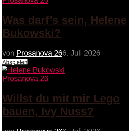
Prosanova 26
Was darf’s sein, Helene
Bukowski?
von
Prosanova 26
6. Juli 2026
Abspielen
Prosanova 26
Willst du mit mir Lego
bauen, Ivy Nuss?