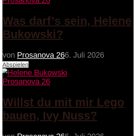
Prosanova 26
Was darf’s sein, Helene
Bukowski?
von
Prosanova 26
6. Juli 2026
Abspielen
Prosanova 26
Willst du mit mir Lego
bauen, Ivy Nuss?