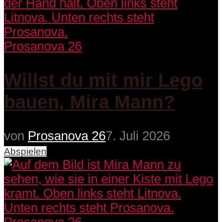
Prosanova 26
Willst du mit mir Lego
bauen, Mira Mann?
von
Prosanova 26
7. Juli 2026
Abspielen