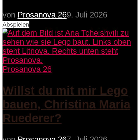
von
Prosanova 26
9. Juli 2026
Abspielen
Prosanova 26
Willst du mit mir Lego
bauen, Christina Maria
Ruederer?
von
Prosanova 26
7. Juli 2026