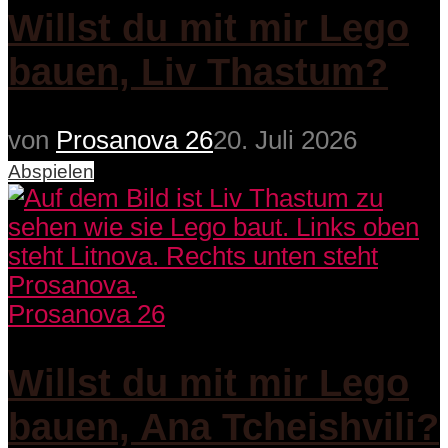
Willst du mit mir Lego
bauen, Liv Thastum?
von
Prosanova 26
20. Juli 2026
Abspielen
Prosanova 26
Willst du mit mir Lego
bauen, Ana Tcheishvili?