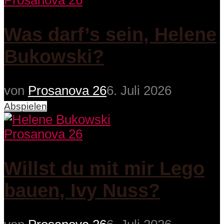
Prosanova 26
Was darf’s sein, Helene
Bukowski?
von
Prosanova 26
6. Juli 2026
Abspielen
Prosanova 26
Willst du mit mir Lego
bauen, Ivy Nuss?