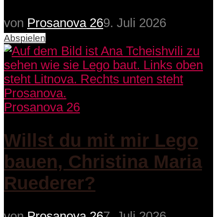
von
Prosanova 26
9. Juli 2026
Abspielen
Prosanova 26
Willst du mit mir Lego
bauen, Christina Maria
Ruederer?
von
Prosanova 26
7. Juli 2026