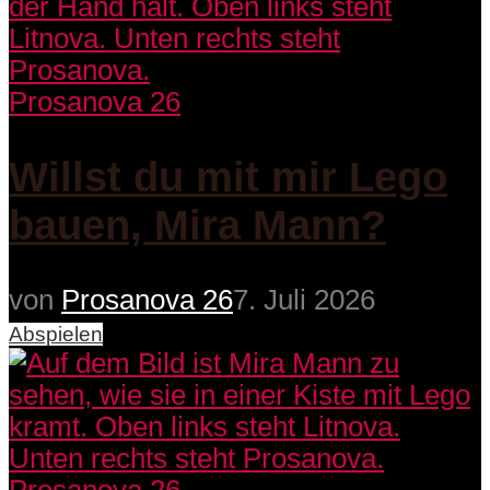
Prosanova 26
Willst du mit mir Lego
bauen, Mira Mann?
von
Prosanova 26
7. Juli 2026
Abspielen