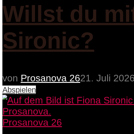
Willst du m
Sironic?
von
Prosanova 26
21. Juli 202
Abspielen
Prosanova 26