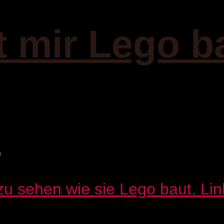
t mir Lego b
6