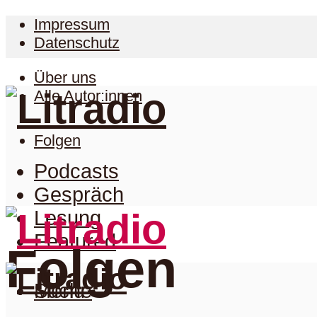
Impressum
Datenschutz
Über uns
Alle Autor:innen
Folgen
Podcasts
Gespräch
Lesung
Featured
Folgen
Suche
Menu