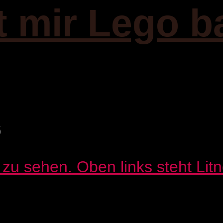
it mir Lego b
6