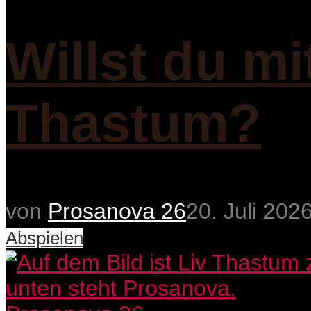
Willst du mi
Thastum?
von
Prosanova 26
20. Juli 202
Abspielen