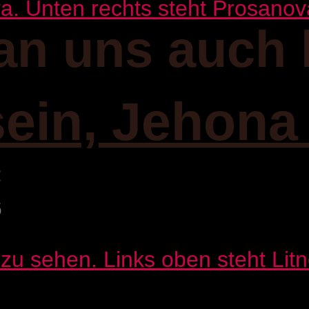
an uns auch 
sein, Jehona
:
6