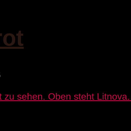
rot
6