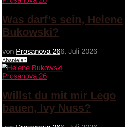
Prosanova 26
Was darf’s sein, Helene
Bukowski?
von
Prosanova 26
6. Juli 2026
Abspielen
Prosanova 26
Willst du mit mir Lego
bauen, Ivy Nuss?