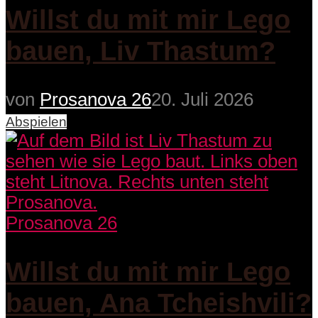
Willst du mit mir Lego
bauen, Liv Thastum?
von
Prosanova 26
20. Juli 2026
Abspielen
Prosanova 26
Willst du mit mir Lego
bauen, Ana Tcheishvili?