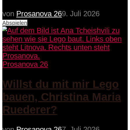
von
Prosanova 26
9. Juli 2026
Abspielen
Prosanova 26
Willst du mit mir Lego
bauen, Christina Maria
Ruederer?
von
Prosanova 26
7. Juli 2026