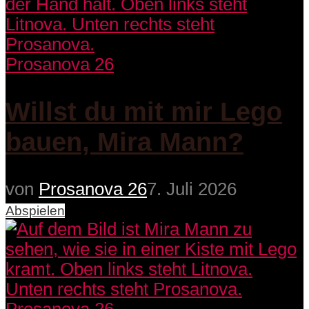
Prosanova 26
Willst du mit mir Lego
bauen, Mira Mann?
von
Prosanova 26
7. Juli 2026
Abspielen