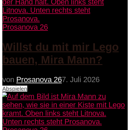
Prosanova 26
Willst du mit mir Lego
bauen, Mira Mann?
von
Prosanova 26
7. Juli 2026
Abspielen