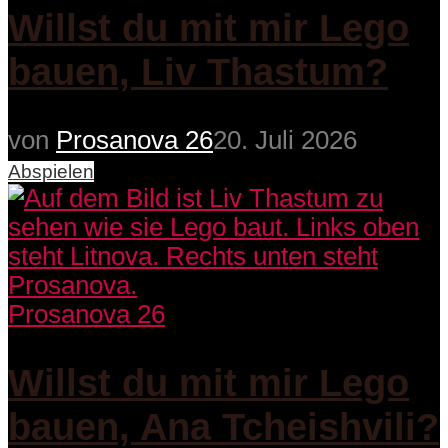
Willst du mit mir Lego
bauen, Liv Thastum?
von
Prosanova 26
20. Juli 2026
Abspielen
Prosanova 26
Willst du mit mir Lego
bauen, Ana Tcheishvili?