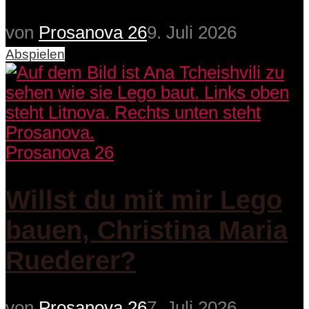
von
Prosanova 26
9. Juli 2026
Abspielen
Prosanova 26
Willst du mit mir Lego
bauen, Christina Maria
Ruederer?
von
Prosanova 26
7. Juli 2026