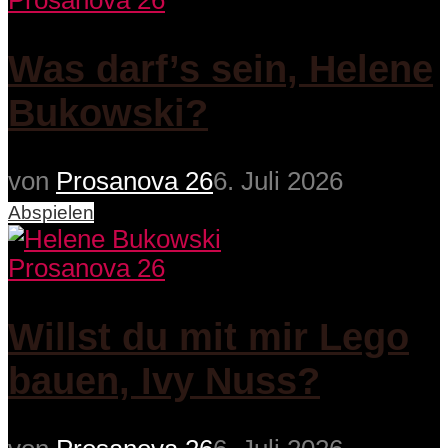
Prosanova 26
Was darf’s sein, Helene
Bukowski?
von
Prosanova 26
6. Juli 2026
Abspielen
Prosanova 26
Willst du mit mir Lego
bauen, Ivy Nuss?