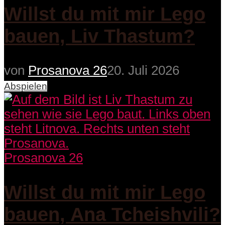
Willst du mit mir Lego
bauen, Liv Thastum?
von
Prosanova 26
20. Juli 2026
Abspielen
Prosanova 26
Willst du mit mir Lego
bauen, Ana Tcheishvili?