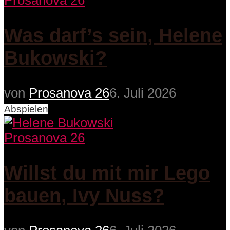
Prosanova 26
Was darf’s sein, Helene
Bukowski?
von
Prosanova 26
6. Juli 2026
Abspielen
Prosanova 26
Willst du mit mir Lego
bauen, Ivy Nuss?