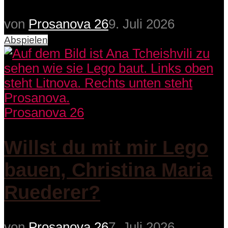
von
Prosanova 26
9. Juli 2026
Abspielen
Prosanova 26
Willst du mit mir Lego
bauen, Christina Maria
Ruederer?
von
Prosanova 26
7. Juli 2026