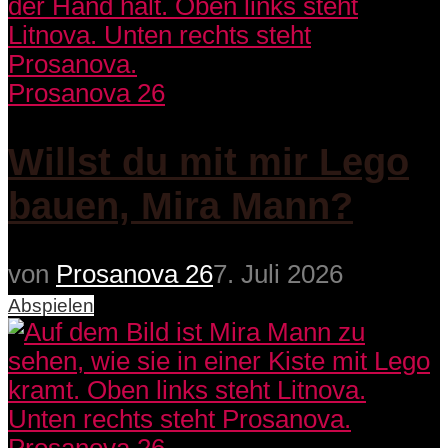
Prosanova 26
Willst du mit mir Lego
bauen, Mira Mann?
von
Prosanova 26
7. Juli 2026
Abspielen