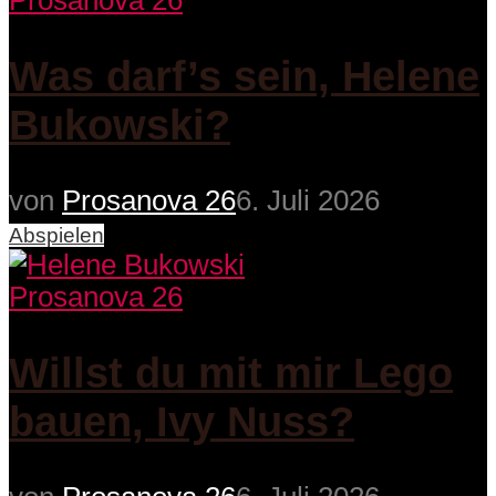
Prosanova 26
Was darf’s sein, Helene
Bukowski?
von
Prosanova 26
6. Juli 2026
Abspielen
Prosanova 26
Willst du mit mir Lego
bauen, Ivy Nuss?