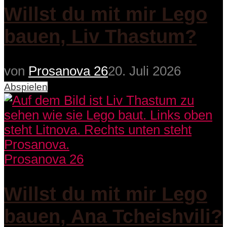
Willst du mit mir Lego
bauen, Liv Thastum?
von
Prosanova 26
20. Juli 2026
Abspielen
Prosanova 26
Willst du mit mir Lego
bauen, Ana Tcheishvili?