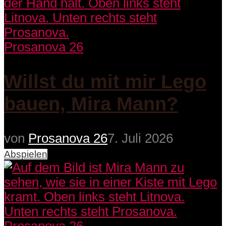
Prosanova 26
Willst du mit mir Lego
bauen, Mira Mann?
von
Prosanova 26
7. Juli 2026
Abspielen