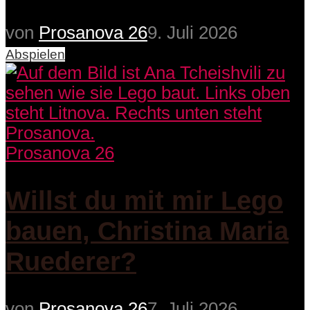
von
Prosanova 26
9. Juli 2026
Abspielen
Prosanova 26
Willst du mit mir Lego
bauen, Christina Maria
Ruederer?
von
Prosanova 26
7. Juli 2026