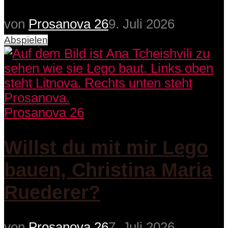
von
Prosanova 26
9. Juli 2026
Abspielen
Prosanova 26
Willst du mit mir Lego
bauen, Christina Maria
Ruederer?
von
Prosanova 26
7. Juli 2026