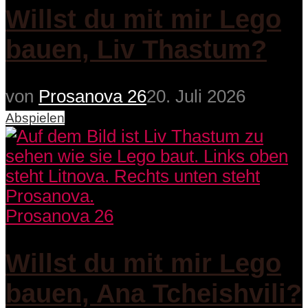
Willst du mit mir Lego
bauen, Liv Thastum?
von
Prosanova 26
20. Juli 2026
Abspielen
Prosanova 26
Willst du mit mir Lego
bauen, Ana Tcheishvili?