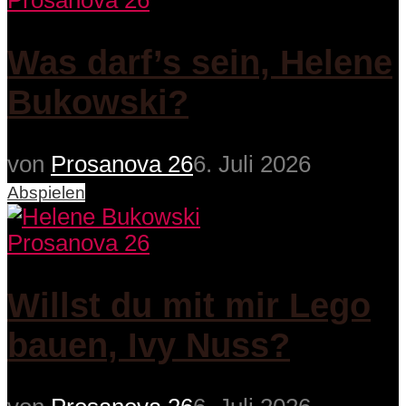
Prosanova 26
Was darf’s sein, Helene
Bukowski?
von
Prosanova 26
6. Juli 2026
Abspielen
Prosanova 26
Willst du mit mir Lego
bauen, Ivy Nuss?