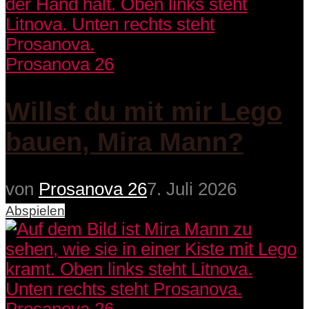
Prosanova 26
Willst du mit mir Lego
bauen, Mira Mann?
von
Prosanova 26
7. Juli 2026
Abspielen