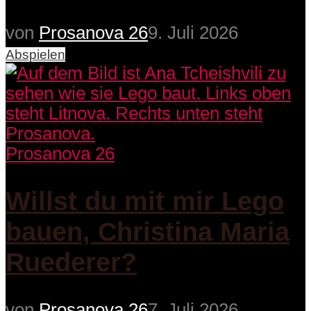
von
Prosanova 26
9. Juli 2026
Abspielen
Prosanova 26
Willst du mit mir Lego
bauen, Christina Maria
Ruederer?
von
Prosanova 26
7. Juli 2026