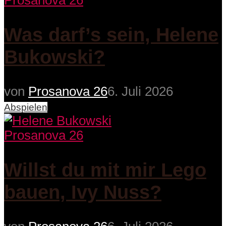
Prosanova 26
Was darf’s sein, Helene
Bukowski?
von
Prosanova 26
6. Juli 2026
Abspielen
Prosanova 26
Willst du mit mir Lego
bauen, Ivy Nuss?