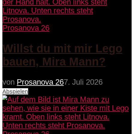
Prosanova 26
Willst du mit mir Lego
bauen, Mira Mann?
von
Prosanova 26
7. Juli 2026
Abspielen