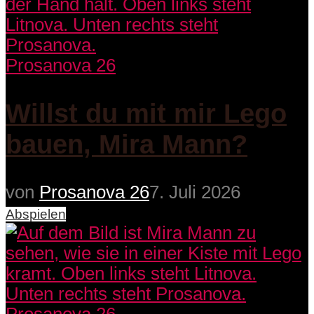
Prosanova 26
Willst du mit mir Lego
bauen, Mira Mann?
von
Prosanova 26
7. Juli 2026
Abspielen