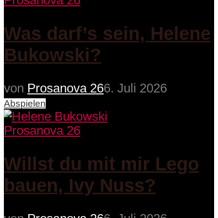
Prosanova 26
Was darf’s sein, Helene
Bukowski?
von
Prosanova 26
6. Juli 2026
Abspielen
Prosanova 26
Willst du mit mir Lego
bauen, Ivy Nuss?