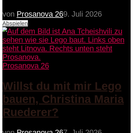
von
Prosanova 26
9. Juli 2026
Abspielen
Prosanova 26
Willst du mit mir Lego
bauen, Christina Maria
Ruederer?
von
Prosanova 26
7. Juli 2026