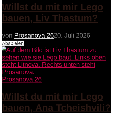
Willst du mit mir Lego
bauen, Liv Thastum?
von
Prosanova 26
20. Juli 2026
Abspielen
Prosanova 26
Willst du mit mir Lego
bauen, Ana Tcheishvili?