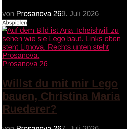
von
Prosanova 26
9. Juli 2026
Abspielen
Prosanova 26
Willst du mit mir Lego
bauen, Christina Maria
Ruederer?
von
Prosanova 26
7. Juli 2026