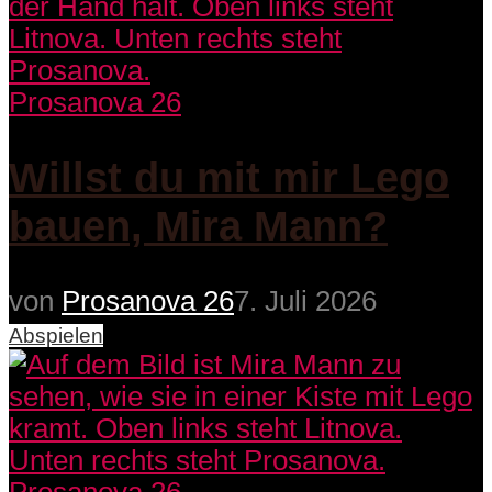
Prosanova 26
Willst du mit mir Lego
bauen, Mira Mann?
von
Prosanova 26
7. Juli 2026
Abspielen