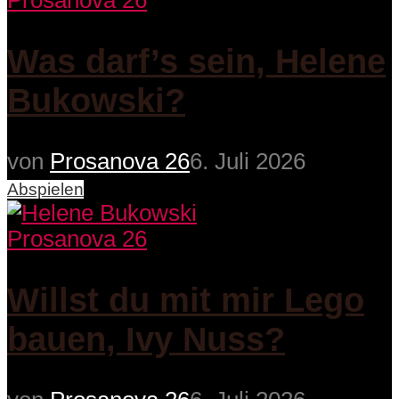
Prosanova 26
Was darf’s sein, Helene
Bukowski?
von
Prosanova 26
6. Juli 2026
Abspielen
Prosanova 26
Willst du mit mir Lego
bauen, Ivy Nuss?