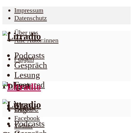
Impressum
Datenschutz
Über uns
Alle Autor:innen
Podcasts
Folgen
Gespräch
Lesung
Folgen
Featured
Menu
Suche
Folgen
Facebook
Podcasts
Twitter