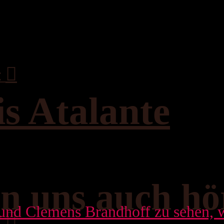
:
s Atalante
n uns auch hö
: