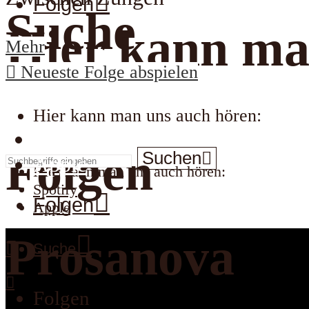
Folgen
Suche
Hier kann ma
Mehr
Neueste Folge abspielen
Hier kann man uns auch hören:
Spotify
Folgen
Suchen
Apple
Hier kann man uns auch hören:
Spotify
Folgen
Apple
Prosanova
Suche
Folgen