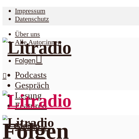
Impressum
Datenschutz
Über uns
Alle Autor:innen
Folgen
Podcasts
Gespräch
Lesung
Featured
Folgen
Menu
Suche