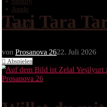
Spotify
Apple
Tari Tara Ta
Menu
von
Prosanova 26
22. Juli 2026
Abspielen
Prosanova 26