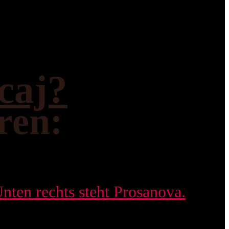
caj?
ren: