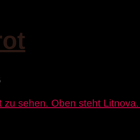
rot
6