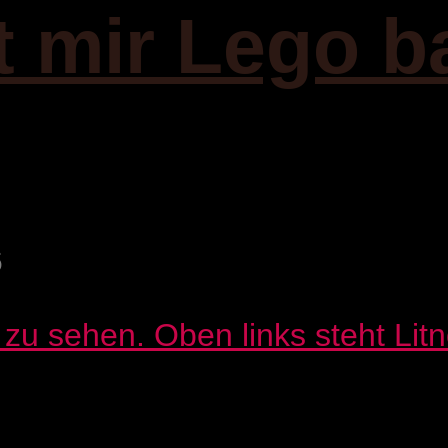
it mir Lego b
6