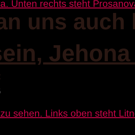
an uns auch 
sein, Jehona
:
6