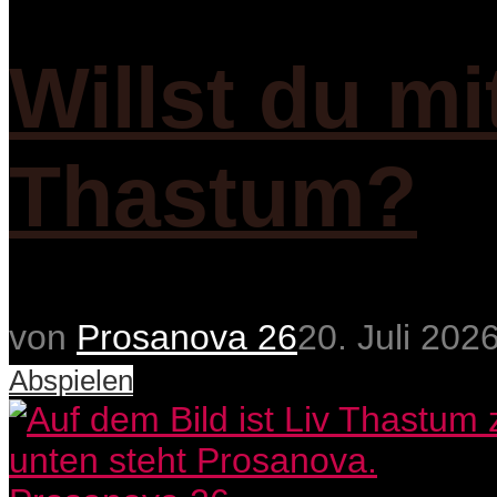
Willst du mi
Thastum?
von
Prosanova 26
20. Juli 202
Abspielen