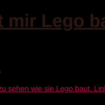
t mir Lego b
6