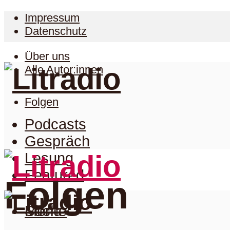
Impressum
Datenschutz
Über uns
Alle Autor:innen
Folgen
Podcasts
Gespräch
Lesung
Featured
Folgen
Suche
Menu