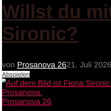
Willst du m
Sironic?
von
Prosanova 26
21. Juli 202
Abspielen
Prosanova 26